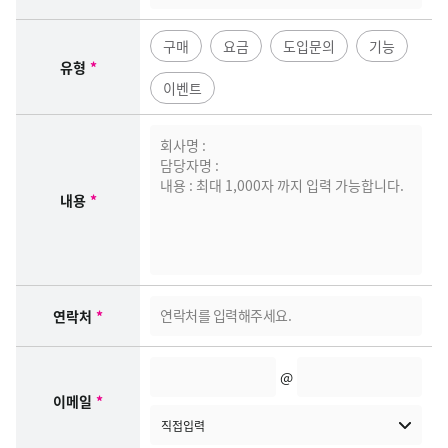
구매
요금
도입문의
기능
유형
*
이벤트
0
/
2
내용
*
0
0
0
b
y
연락처
*
t
e
@
이메일
*
직접입력